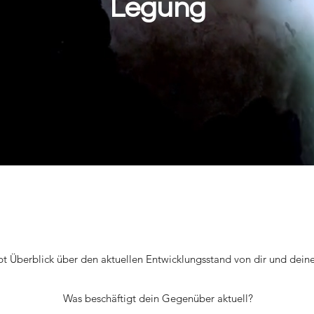
Legung
t Überblick über den aktuellen Entwicklungsstand von dir und dein
Was beschäftigt dein Gegenüber aktuell?