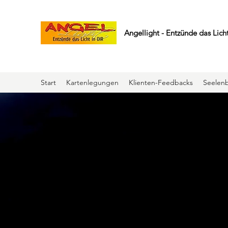
Angellight - Entzünde das Licht
Start
Kartenlegungen
Klienten-Feedbacks
Seelenb