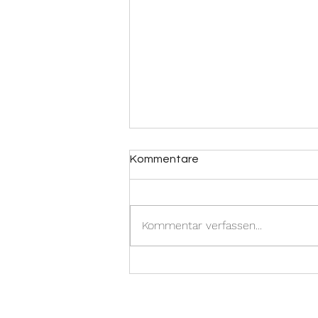
Kommentare
Kommentar verfassen...
Folge 32
|Seelenpartnerprozess|
Genervt von all den
Aufgaben?