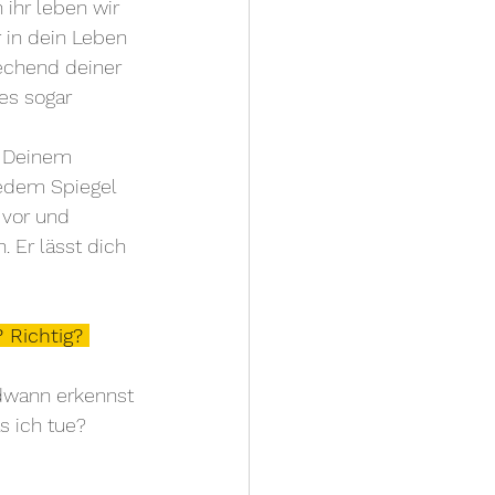
ihr leben wir 
 in dein Leben 
rechend deiner 
es sogar 
u Deinem 
jedem Spiegel 
 vor und 
 Er lässt dich 
 Richtig? 
ndwann erkennst 
s ich tue? 