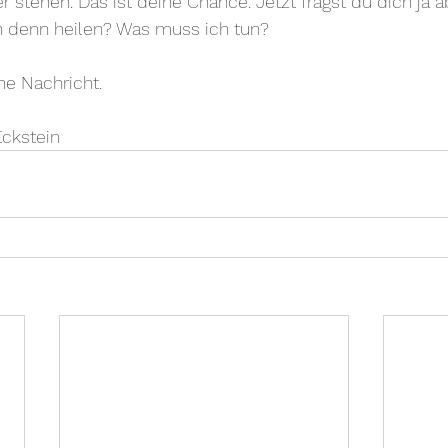
r stehen. Das ist deine Chance. Jetzt fragst du dich ja 
h denn heilen? Was muss ich tun? 
ne Nachricht. 
Eckstein