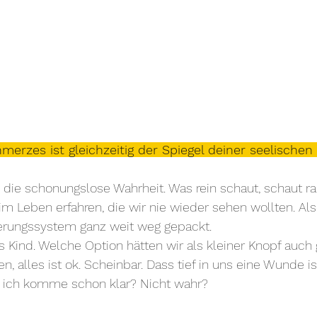
merzes ist gleichzeitig der Spiegel deiner seelischen 
s die schonungslose Wahrheit. Was rein schaut, schaut ra
im Leben erfahren, die wir nie wieder sehen wollten. Also
erungssystem ganz weit weg gepackt. 
 Kind. Welche Option hätten wir als kleiner Knopf auch
n, alles ist ok. Scheinbar. Dass tief in uns eine Wunde 
y, ich komme schon klar? Nicht wahr?