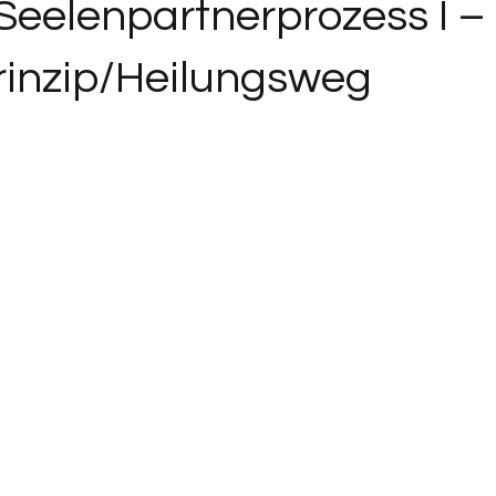
 Seelenpartnerprozess I –
rinzip/Heilungsweg