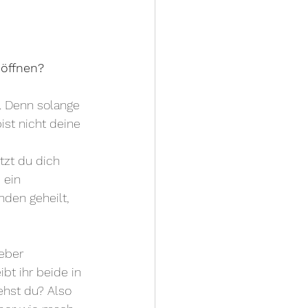
 öffnen? 
n. Denn solange 
ist nicht deine 
tzt du dich 
 ein 
den geheilt, 
eber 
t ihr beide in 
ehst du? Also 