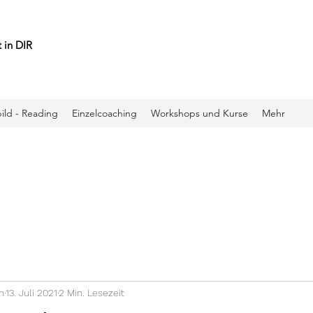
 in DIR
ild - Reading
Einzelcoaching
Workshops und Kurse
Mehr
n
13. Juli 2021
2 Min. Lesezeit