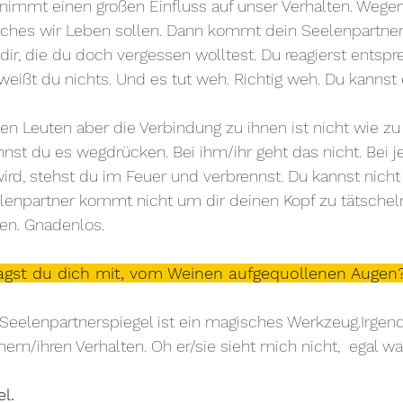
immt einen großen Einfluss auf unser Verhalten. Wegen 
lches wir Leben sollen. Dann kommt dein Seelenpartner
n dir, die du doch vergessen wolltest. Du reagierst entsp
ißt du nichts. Und es tut weh. Richtig weh. Du kannst 
ielen Leuten aber die Verbindung zu ihnen ist nicht wie z
nst du es wegdrücken. Bei ihm/ihr geht das nicht. Bei 
wird, stehst du im Feuer und verbrennst. Du kannst nicht
enpartner kommt nicht um dir deinen Kopf zu tätscheln.
en. Gnadenlos. 
agst du dich mit, vom Weinen aufgequollenen Augen?
r Seelenpartnerspiegel ist ein magisches Werkzeug.Irge
nem/ihren Verhalten. Oh er/sie sieht mich nicht,  egal wa
l. 