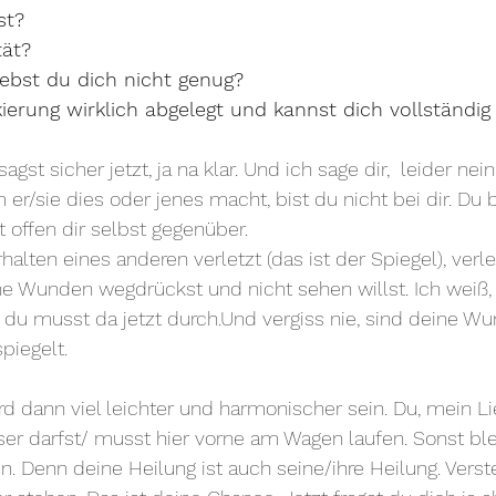
st? 
tät? 
iebst du dich nicht genug? 
erung wirklich abgelegt und kannst dich vollständig
st sicher jetzt, ja na klar. Und ich sage dir,  leider nei
er/sie dies oder jenes macht, bist du nicht bei dir. Du b
ht offen dir selbst gegenüber. 
alten eines anderen verletzt (das ist der Spiegel), verle
e Wunden wegdrückst und nicht sehen willst. Ich weiß, 
u musst da jetzt durch.Und vergiss nie, sind deine Wun
piegelt. 
d dann viel leichter und harmonischer sein. Du, mein Li
 darfst/ musst hier vorne am Wagen laufen. Sonst bleib
 Denn deine Heilung ist auch seine/ihre Heilung. Verst