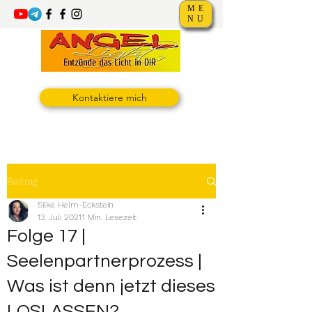
ME
NU
Kontaktiere mich
Beitrag
Silke Helm-Eckstein
13. Juli 2021
1 Min. Lesezeit
Folge 17 |
Seelenpartnerprozess |
Was ist denn jetzt dieses
LOSLASSEN?