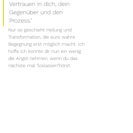
Vertrauen in dich, dein 
Gegenüber und den 
Prozess." 
Nur so geschieht Heilung und 
Transformation, die eure wahre 
Begegnung erst möglich macht. Ich 
hoffe ich konnte dir nun ein wenig 
die Angst nehmen, wenn du das 
nächste mal "loslassen"hörst. 
Wenn du Hilfe und Begleitung beim 
Thema Seelenpartner benötigst, 
schreib mir einfach. 
Text: Silke Helm-Eckstein 