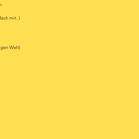
n.
ach mit. )
igen Welt)