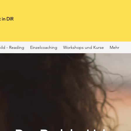
 in DIR
ild - Reading
Einzelcoaching
Workshops und Kurse
Mehr