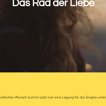
Das Rad der Liebe
uf vielfachen Wunsch kommt jetzt mal eine Legung für die Singles unte